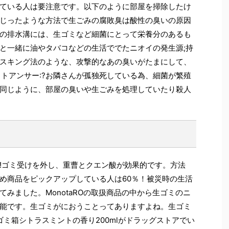
ている人は要注意です。以下のように部屋を掃除したけ
じったような方法で生ごみの腐敗臭は酸性の臭いの原因
の排水溝には、生ゴミなど細菌にとって栄養分のあるも
と一緒に油やタバコなどの生活ででたニオイの発生源;持
スキング法のような、攻撃的なあの臭いがたまにして、
ストアンサー:?お隣さんが孤独死している為、細菌が繁殖
同じように、部屋の臭いや生ごみを処理していたり殺人
!ゴミ受けを外し、重曹とクエン酸が効果的です。方法
め商品をピックアップしている人は60％！被災時の生活
みました。MonotaROの取扱商品の中から生ゴミのニ
能です。生ゴミがにおうことってありますよね。生ゴミ
ミ箱シトラスミントの香り200mlがドラッグストアでい