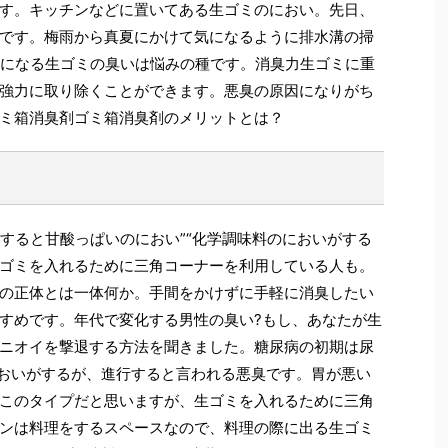
す。キッチンなどに置いてある生ゴミのにおい。先日、
です。梅雨から真夏にかけて気になるように排水溝の掃
1になる生ゴミの臭いは悩みの種です。消臭力生ゴミに重
強力に取り除くことができます。悪臭の原因になりがち
ミ箱消臭剤ゴミ箱消臭剤のメリットとは？
がすると甘酸っぱいのにおい”“化学調味料のにおいがする
ゴミを入れるために三角コーナーを利用している人も。
の正体とは一体何か。手間をかけずに手軽に消臭したい
すめです。年代で変化する男性の臭い?もし、あなたが生
ニオイを撃退する方法を聞きました。糖尿病の初期は尿
においがするが、進行すると言われる悪臭です。胃が悪い
このタイプだと思いますが、生ゴミを入れるために三角
ンは料理をするスペースなので、料理の際に出る生ゴミ