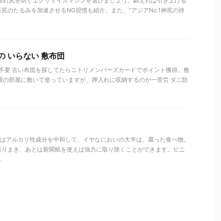
 垂れ尻を防ぐエクササイズマシンを選びましょう。鍛えれば引き上げる
尻のたるみを加速させるNG習慣も紹介。また、“アジアNo.1神尻の持
の いらない 敷布団
ス不要 古い布団を探してたらニトリメンバーズカードでポイント獲得。敷
畳の部屋に敷いて使っていますが、押入れに収納するのが一苦労 ダニ防
重曹はアルカリ性成分を中和して、イヤなにおいの大半は、腐った食べ物。
振りまき、あとは新聞紙を使えば強力に取り除くことができます。ビニ
.