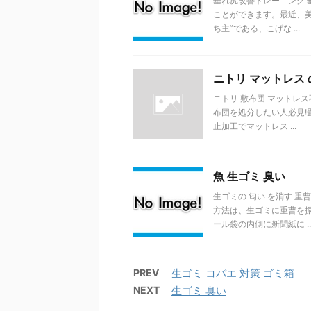
垂れ尻改善トレーニング
ことができます。最近、美
ち主”である、こげな ...
ニトリ マットレス 
ニトリ 敷布団 マットレ
布団を処分したい人必見!
止加工でマットレス ...
魚 生ゴミ 臭い
生ゴミの 匂い を消す 
方法は、生ゴミに重曹を
ール袋の内側に新聞紙に ..
PREV
生ゴミ コバエ 対策 ゴミ箱
NEXT
生ゴミ 臭い